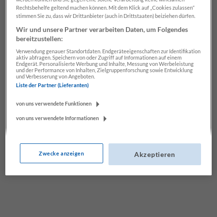
einem nachfolgenden
Formular
mit
Rechtsbehelfe geltend machen können. Mit dem Klick auf „Cookies zulassen“
themenspezifischen Fragen werden
Leads
(Name,
stimmen Sie zu, dass wir Drittanbieter (auch in Drittstaaten) beiziehen dürfen.
E-Mail Adresse, Telefonnummer) gesammelt.
Wir und unsere Partner verarbeiten Daten, um Folgendes
bereitzustellen:
Interesse an Ads ohne Leads? Hier gehts lang zu
Verwendung genauer Standortdaten. Endgeräteeigenschaften zur Identifikation
aktiv abfragen. Speichern von oder Zugriff auf Informationen auf einem
den
Social Media Ads
.
Endgerät. Personalisierte Werbung und Inhalte, Messung von Werbeleistung
und der Performance von Inhalten, Zielgruppenforschung sowie Entwicklung
und Verbesserung von Angeboten.
Liste der Partner (Lieferanten)
von uns verwendete Funktionen
von uns verwendete Informationen
Zwecke anzeigen
Akzeptieren
PRODUKTB
KONTAKT
LATT
Unverbindliche &
persönliche
als PDF zum
Beratung
Download