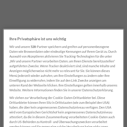
Ihre Privatsphäre ist uns wichtig
Wir und unsere
528
-Partner speichern und greifen auf personenbezogene
Daten wie Browserdaten oder eindeutige Kennungen auf Ihrem Gerät zu. Durch
GENERIEREN SIE EFFEKTIV
Auswahl von Akzeptieren aktivieren Sie Tracking-Technologien für die unter
LEADS ÜBER FACEBOOK UND
„Wir und unsere Partner verarbeiten Daten, um Ihnen Dienste bereitzustellen“
INSTAGRAM!
aufgeführten Zwecke. Wenn Tracker deaktiviert sind, sind manche Inhalte und
Anzeigen möglicherweise nicht mehr so relevant für Sie. Sie können dieses
Menü jederzeit wieder aufrufen, um Ihre Einstellungen zu ändern oder Ihre
M
Einwilligung zu widerrufen, indem Sie auf den Link Zwecke anzeigen am
unteren Rand der Webseite klicken. Ihre Einstellungen gelten innerhalb unseres
it unserem Social Media Lead Ad
Website. Weitere Informationen finden Sie in unserer Datenschutzerklärung.
erreichen Sie auf Facebook und Instagram über
Wir ziehen zur Verarbeitung der Cookie-Daten Drittanbieter bei. Diese
die Marken der „Salzburger Nachrichten” und
Drittanbieter können ihren Sitz in Drittstaaten (wie zum Beispiel den USA)
SALZBURG24 punktgenau die von Ihnen
haben, die über kein angemessenes Datenschutzniveau verfügen. Den USA
wird vom Europäischen Gerichtshof kein angemessenes Datenschutzniveau
gewünschten Zielgruppen. In einer Kombination
attestiert, da die in diesem Zusammenhang verarbeiteten Cookie-Daten auch
aus klassischer
Social Media Werbeanzeige
und
durch US-Behörden zu Kontroll- und Überwachungszwecken verarbeitet
werden können und Sie gegen eine solche Verarbeitung keine wirksamen