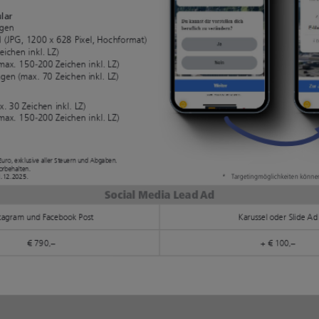
Laufzeit 5
Formulare
Tage
automatisch anhand
Kampagnen
der Konto-Daten
management
vorausgefüllt
für eine
werden, wird die
effektive
Abbruchrate
Ausspielung
gesenkt. Zusätzlich
Ihrer
stellen wir
Kampagne
gemeinsam mit
(mobil,
Ihnen die richtigen
desktop)
und wichtigen
Fragen ebenfalls
bereits vorab – so
schaffen wir erneut
hochwertigere
Leads.