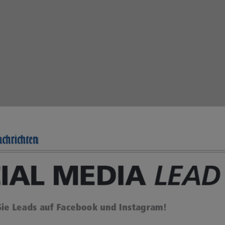
Hier zur
Web-PDF-
View
Mehr Infos über
Lead Ads
WARUM
PRODUKTLEI
SOCIAL
STUNG
MEDIA LEAD