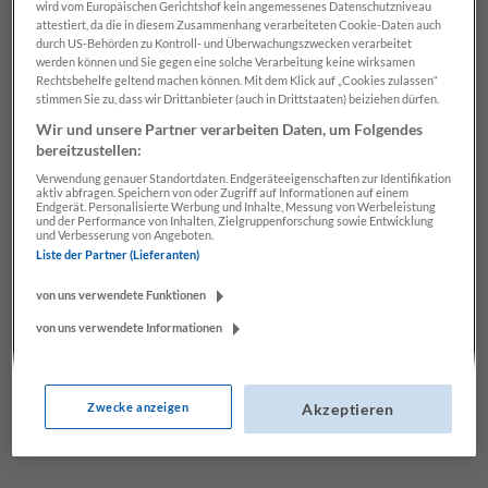
wird vom Europäischen Gerichtshof kein angemessenes Datenschutzniveau
attestiert, da die in diesem Zusammenhang verarbeiteten Cookie-Daten auch
durch US-Behörden zu Kontroll- und Überwachungszwecken verarbeitet
werden können und Sie gegen eine solche Verarbeitung keine wirksamen
Rechtsbehelfe geltend machen können. Mit dem Klick auf „Cookies zulassen“
stimmen Sie zu, dass wir Drittanbieter (auch in Drittstaaten) beiziehen dürfen.
Wir und unsere Partner verarbeiten Daten, um Folgendes
bereitzustellen:
Verwendung genauer Standortdaten. Endgeräteeigenschaften zur Identifikation
aktiv abfragen. Speichern von oder Zugriff auf Informationen auf einem
Endgerät. Personalisierte Werbung und Inhalte, Messung von Werbeleistung
BESONDERE WERBEFORMEN
und der Performance von Inhalten, Zielgruppenforschung sowie Entwicklung
und Verbesserung von Angeboten.
Liste der Partner (Lieferanten)
SCHNEEBERICHT
von uns verwendete Funktionen
von uns verwendete Informationen
Bild: AdobeStock/Flaviu Boerescu
Zum Tarif
Zwecke anzeigen
Akzeptieren