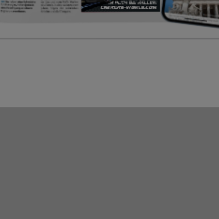
BESONDERE WERBEFORMEN
GASTROMODULE
Bild: AdobeStock/Kzenon
Zum Tarif