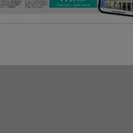
BESONDERE WERBEFORMEN
GASTROMODULE
Bild: AdobeStock/Kzenon
Zum Tarif