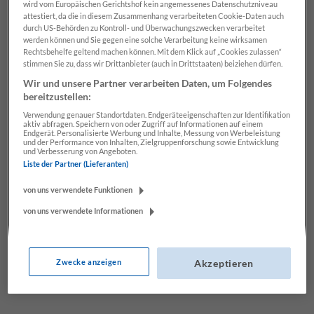
wird vom Europäischen Gerichtshof kein angemessenes Datenschutzniveau
attestiert, da die in diesem Zusammenhang verarbeiteten Cookie-Daten auch
durch US-Behörden zu Kontroll- und Überwachungszwecken verarbeitet
werden können und Sie gegen eine solche Verarbeitung keine wirksamen
Rechtsbehelfe geltend machen können. Mit dem Klick auf „Cookies zulassen“
stimmen Sie zu, dass wir Drittanbieter (auch in Drittstaaten) beiziehen dürfen.
Wir und unsere Partner verarbeiten Daten, um Folgendes
bereitzustellen:
Verwendung genauer Standortdaten. Endgeräteeigenschaften zur Identifikation
aktiv abfragen. Speichern von oder Zugriff auf Informationen auf einem
Endgerät. Personalisierte Werbung und Inhalte, Messung von Werbeleistung
BESONDERE WERBEFORMEN
und der Performance von Inhalten, Zielgruppenforschung sowie Entwicklung
und Verbesserung von Angeboten.
Liste der Partner (Lieferanten)
SCHNEEBERICHT
von uns verwendete Funktionen
von uns verwendete Informationen
Bild: AdobeStock/Flaviu Boerescu
Zum Tarif
Zwecke anzeigen
Akzeptieren