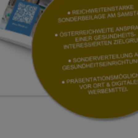
EVENTS
SN-BUSINESS-LOUNGE –
FOKUS
UNTERNEHMENSNACHFOLGE
Zum Tarif
Hier geht’s zur Webseite