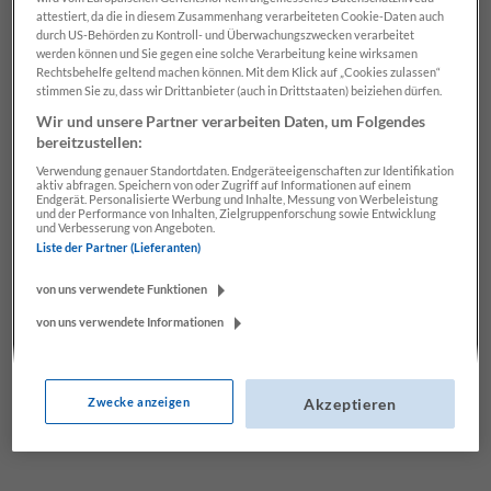
attestiert, da die in diesem Zusammenhang verarbeiteten Cookie-Daten auch
durch US-Behörden zu Kontroll- und Überwachungszwecken verarbeitet
werden können und Sie gegen eine solche Verarbeitung keine wirksamen
KARRIEREFORUM SALZBURG
Rechtsbehelfe geltend machen können. Mit dem Klick auf „Cookies zulassen“
stimmen Sie zu, dass wir Drittanbieter (auch in Drittstaaten) beiziehen dürfen.
Wir und unsere Partner verarbeiten Daten, um Folgendes
bereitzustellen:
Zum Tarif
Verwendung genauer Standortdaten. Endgeräteeigenschaften zur Identifikation
aktiv abfragen. Speichern von oder Zugriff auf Informationen auf einem
Hier geht’s zur Webseite
Endgerät. Personalisierte Werbung und Inhalte, Messung von Werbeleistung
und der Performance von Inhalten, Zielgruppenforschung sowie Entwicklung
und Verbesserung von Angeboten.
Letzte Ausgabe durchblättern
Liste der Partner (Lieferanten)
von uns verwendete Funktionen
von uns verwendete Informationen
Zwecke anzeigen
Akzeptieren