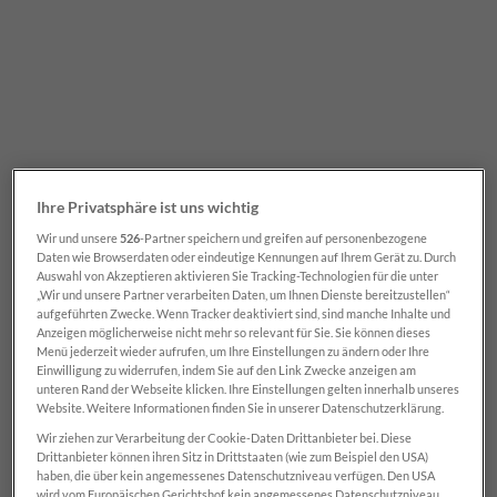
Zum Tarif
Hier geht’s zur Webseite
Letzte Ausgabe durchblättern
Ihre Privatsphäre ist uns wichtig
Wir und unsere
526
-Partner speichern und greifen auf personenbezogene
Daten wie Browserdaten oder eindeutige Kennungen auf Ihrem Gerät zu. Durch
Auswahl von Akzeptieren aktivieren Sie Tracking-Technologien für die unter
„Wir und unsere Partner verarbeiten Daten, um Ihnen Dienste bereitzustellen“
aufgeführten Zwecke. Wenn Tracker deaktiviert sind, sind manche Inhalte und
Anzeigen möglicherweise nicht mehr so relevant für Sie. Sie können dieses
Menü jederzeit wieder aufrufen, um Ihre Einstellungen zu ändern oder Ihre
Einwilligung zu widerrufen, indem Sie auf den Link Zwecke anzeigen am
unteren Rand der Webseite klicken. Ihre Einstellungen gelten innerhalb unseres
Website. Weitere Informationen finden Sie in unserer Datenschutzerklärung.
Wir ziehen zur Verarbeitung der Cookie-Daten Drittanbieter bei. Diese
Drittanbieter können ihren Sitz in Drittstaaten (wie zum Beispiel den USA)
haben, die über kein angemessenes Datenschutzniveau verfügen. Den USA
EVENTS
wird vom Europäischen Gerichtshof kein angemessenes Datenschutzniveau