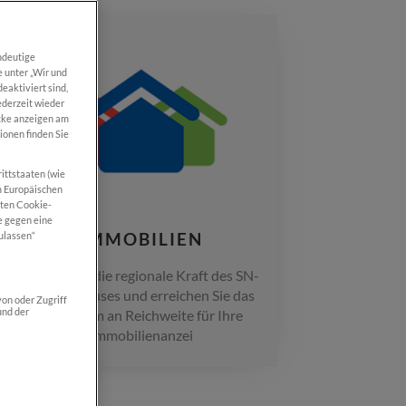
ndeutige
e unter „Wir und
eaktiviert sind,
ederzeit wieder
ecke anzeigen am
ionen finden Sie
rittstaaten (wie
m Europäischen
eten Cookie-
e gegen eine
IMMOBILIEN
ulassen“
Nutzen Sie die regionale Kraft des SN-
Medienhauses und erreichen Sie das
on oder Zugriff
und der
Maximum an Reichweite für Ihre
Immobilienanzei