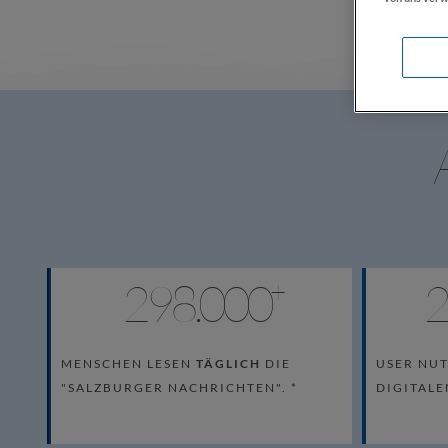
298.000
2
 +
MENSCHEN LESEN
TÄGLICH
DIE
USER NU
"SALZBURGER NACHRICHTEN". *
DIGITALE