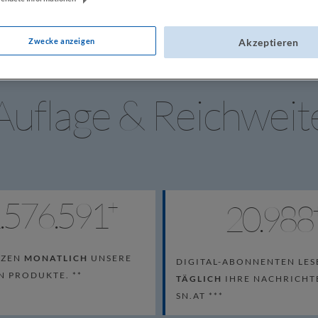
Zwecke anzeigen
Akzeptieren
Auflage & Reichweit
.576.591
 + 
20.988
TZEN
MONATLICH
UNSERE
DIGITAL-ABONNENTEN LES
N PRODUKTE. **
TÄGLICH
IHRE NACHRICHT
SN.AT ***