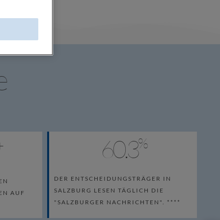
e
60.3
%
+
DER ENTSCHEIDUNGSTRÄGER IN
EN
SALZBURG LESEN TÄGLICH DIE
EN AUF
"SALZBURGER NACHRICHTEN". ****