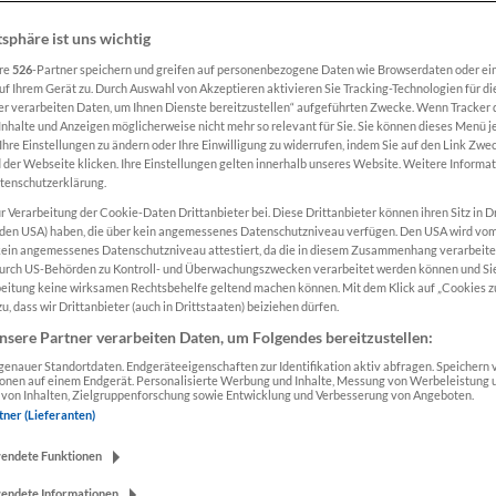
tsphäre ist uns wichtig
ere
526
-Partner speichern und greifen auf personenbezogene Daten wie Browserdaten oder ei
f Ihrem Gerät zu. Durch Auswahl von Akzeptieren aktivieren Sie Tracking-Technologien für di
er verarbeiten Daten, um Ihnen Dienste bereitzustellen“ aufgeführten Zwecke. Wenn Tracker d
nhalte und Anzeigen möglicherweise nicht mehr so relevant für Sie. Sie können dieses Menü j
Ihre Einstellungen zu ändern oder Ihre Einwilligung zu widerrufen, indem Sie auf den Link Zw
der Webseite klicken. Ihre Einstellungen gelten innerhalb unseres Website. Weitere Informat
atenschutzerklärung.
r Verarbeitung der Cookie-Daten Drittanbieter bei. Diese Drittanbieter können ihren Sitz in D
 den USA) haben, die über kein angemessenes Datenschutzniveau verfügen. Den USA wird vo
kein angemessenes Datenschutzniveau attestiert, da die in diesem Zusammenhang verarbeit
urch US-Behörden zu Kontroll- und Überwachungszwecken verarbeitet werden können und Si
KARRIERE
beitung keine wirksamen Rechtsbehelfe geltend machen können. Mit dem Klick auf „Cookies z
u, dass wir Drittanbieter (auch in Drittstaaten) beiziehen dürfen.
Präsentieren Sie sich als attraktiver
nsere Partner verarbeiten Daten, um Folgendes bereitzustellen:
Arbeitgeber und erreichen Sie mit den
enauer Standortdaten. Endgeräteeigenschaften zur Identifikation aktiv abfragen. Speichern v
ionen auf einem Endgerät. Personalisierte Werbung und Inhalte, Messung von Werbeleistung 
Karriereportalen und der breiten
von Inhalten, Zielgruppenforschung sowie Entwicklung und Verbesserung von Angeboten.
Produktpalette der "Salzburger
tner (Lieferanten)
Nachrichten" mehr Bewerber.
wendete Funktionen
wendete Informationen