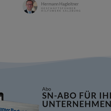
Hermann Hagleitner
GESCHÄFTSFÜHRER
HILFSWERK SALZBURG
Abo
SN-ABO FÜR IH
UNTERNEHME