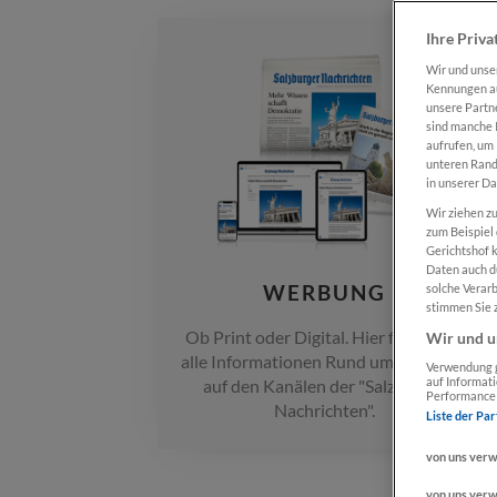
Ihre Priva
Wir und uns
Kennungen au
unsere Partn
sind manche I
aufrufen, um 
unteren Rand 
in unserer D
Wir ziehen zu
zum Beispiel
Gerichtshof 
Daten auch d
WERBUNG
solche Verar
stimmen Sie z
Ob Print oder Digital. Hier finden Sie
Wir und u
alle Informationen Rund ums Werben
Verwendung g
auf Informat
auf den Kanälen der "Salzburger
Performance 
Nachrichten".
Liste der Par
von uns ver
von uns ver