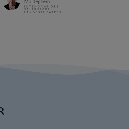
Maldeghem
INTENDANT DES
SALZBURGER
LANDESTHEATERS
R
N